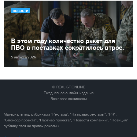
НОВОСТИ
В этом году количество ракет для
ПВО в поставках сократилось втрое.
5 августа 2026
© REALIST.ONLINE
Ежедневное онлайн-издание
Все права защищены
Материалы под рубриками "Реклама", "На правах рекламы", "PR",
"Спонсор проекта", "Партнер проекта", "Новости компаний", "Позиция"
публикуются на правах рекламы