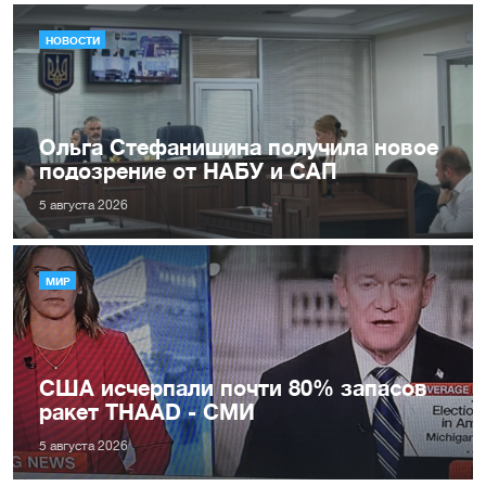
НОВОСТИ
Ольга Стефанишина получила новое
подозрение от НАБУ и САП
5 августа 2026
МИР
США исчерпали почти 80% запасов
ракет THAAD - СМИ
5 августа 2026