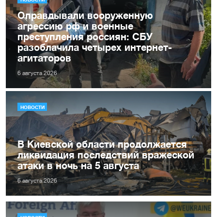
Оправдывали вооруженную
агрессию рф и военные
преступления россиян: СБУ
разоблачила четырех интернет-
агитаторов
6 августа 2026
НОВОСТИ
В Киевской области продолжается
ликвидация последствий вражеской
атаки в ночь на 5 августа
6 августа 2026