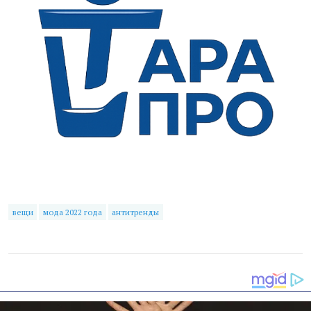
вещи
мода 2022 года
антитренды