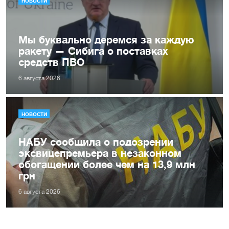
НОВОСТИ
Мы буквально деремся за каждую
ракету — Сибига о поставках
средств ПВО
6 августа 2026
НОВОСТИ
НАБУ сообщила о подозрении
эксвицепремьера в незаконном
обогащении более чем на 13,9 млн
грн
6 августа 2026