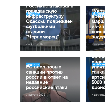
Россияне атаковали
гражданскую
"Укрз
НОВОСТИ
НОВОСТИ
инфраструктуру
врем
Одессы: поврежден
марш
футбольный
из-за
стадион
списо
"Черноморец"
заде
7 августа 2026
7 августа
За п
неде
НОВОСТИ
НОВОСТИ
ЕС ввел новые
уничт
санкции против
танка
россии в ответ на
артси
недавние
5000 
российские атаки
дрон
7 августа 2026
7 августа