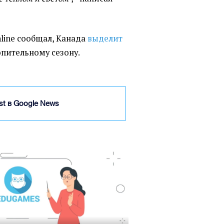
nline сообщал, Канада
выделит
опительному сезону.
ist в Google News