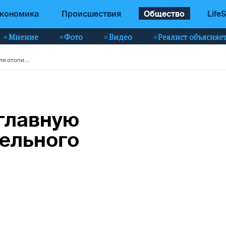
кономика
Происшествия
Общество
LifeS
Мнение
Фото
Видео
Реалист объясняе
Шмыгаль назвал главную угрозу для отопительного сезона в Украине
главную
тельного