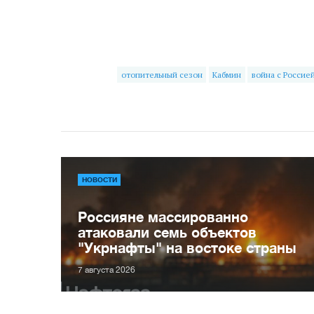
отопительный сезон
Кабмин
война с Россие
НОВОСТИ
Россияне массированно
атаковали семь объектов
"Укрнафты" на востоке страны
7 августа 2026