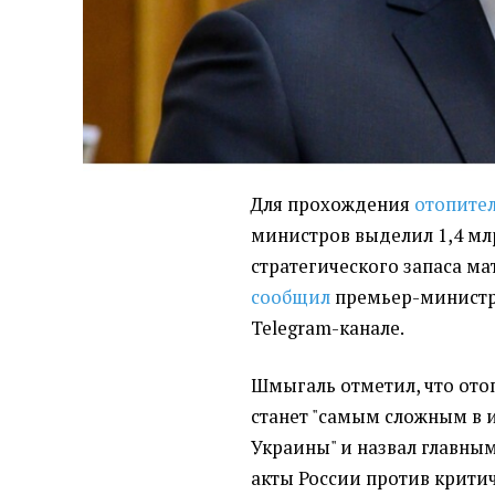
Для прохождения
отопител
министров выделил 1,4 млр
стратегического запаса ма
сообщил
премьер-министр
Telegram-канале.
Шмыгаль отметил, что ото
станет "самым сложным в 
Украины" и назвал главны
акты России против крити