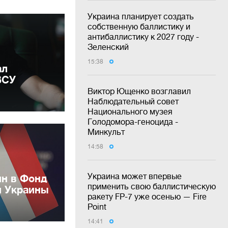
Украина планирует создать
собственную баллистику и
антибаллистику к 2027 году -
Зеленский
15:38
ал
ВСУ
Виктор Ющенко возглавил
Наблюдательный совет
Национального музея
Голодомора-геноцида -
Минкульт
14:58
Украина может впервые
лн в Фонд
применить свою баллистическую
и Украины
ракету FP-7 уже осенью — Fire
Point
14:41