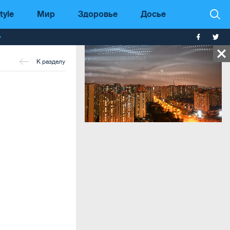
tyle
Мир
Здоровье
Досье
т
К разделу