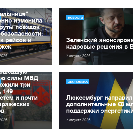
алізниця"
НОВОСТИ
енно изменила
руты поездов
 безопасности:
к рейсов и
Зеленский анонсиров
ржек
кадровые решения в 
 2026
7 августа 2026
рошедшую
лю силы МВД
ЭКОНОМИКА
ожили три
, 149
стем и почти
Люксембург направил
вражеских
дополнительные €8 м
ов
поддержки энергетик
 2026
7 августа 2026