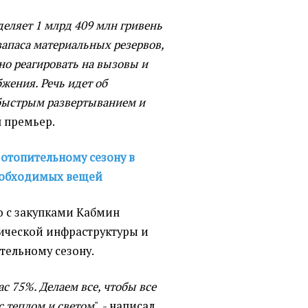
еляет 1 млрд 409 млн гривень
 запаса материальных резервов,
но реагировать на вызовы и
жения. Речь идет об
быстрым развертыванием и
ал премьер.
 отопительному сезону в
необходимых вещей
о с закупками Кабмин
ической инфраструктуры и
тельному сезону.
с 75%. Делаем все, чтобы все
с теплом и светом
", - написал