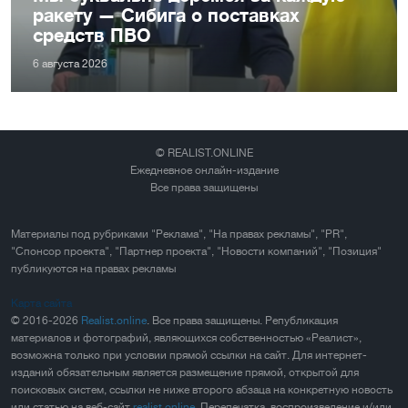
ракету — Сибига о поставках
средств ПВО
6 августа 2026
© REALIST.ONLINE
Ежедневное онлайн-издание
Все права защищены
Материалы под рубриками "Реклама", "На правах рекламы", "PR",
"Спонсор проекта", "Партнер проекта", "Новости компаний", "Позиция"
публикуются на правах рекламы
Карта сайта
© 2016-2026
Realist.online
. Все права защищены. Републикация
материалов и фотографий, являющихся собственностью «Реалист»,
возможна только при условии прямой ссылки на сайт. Для интернет-
изданий обязательным является размещение прямой, открытой для
поисковых систем, ссылки не ниже второго абзаца на конкретную новость
или статью на веб-сайт
realist.online
. Перепечатка, воспроизведение и/или