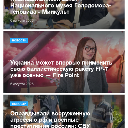
Национального музея Голодомора-
геноцида - Минкульт
6 августа 2026
НОВОСТИ
Украина может впервые применить
свою баллистическую ракету FP-7
уже осенью — Fire Point
6 августа 2026
НОВОСТИ
Оправдывали вооруженную
агрессию рф и военные
преступления россиян: СБУ