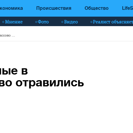
кономика
Происшествия
Общество
LifeS
Мнение
Фото
Видео
Реалист объясняе
Российские военные в Запорожье массово отравились алкоголем - ГУР
ные в
во отравились