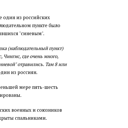
е один из российских
блюдательном пункте было
вившихся "синевым".
-шка (наблюдательный пункт)
 Чингис, где очень много,
иневой" отравились. Там 8 или
один из россиян.
 меньшей мере пять-шесть
уированы.
йских военных и союзников
крыты спальниками.