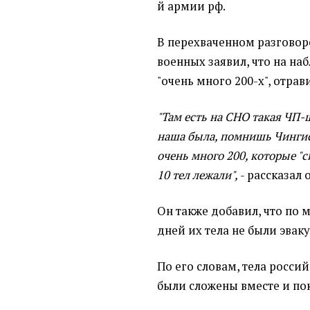
й армии рф.
В перехваченном разговор
военных заявил, что на на
"очень много 200-х", отра
"Там есть на СНО такая ЧП
наша была, помнишь Чингис,
очень много 200, которые "с
10 тел лежали",
- рассказал 
Он также добавил, что по
дней их тела не были эвак
По его словам, тела росси
были сложены вместе и по