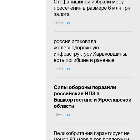
Стефанишиной избрали меру
пресечения в размере 6 млн грн
залога
12:11
россия атаковала
железнодорожную
инфраструктуру Харьковщины:
есть погибшие и раненые
11:21
Силы обороны поразили
российские НПЗ в
Башкортостане и Ярославской
области
10:57
Великобритания гарантирует не
менее £3 млрд в год поддержки