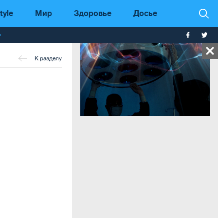
tyle
Мир
Здоровье
Досье
т
К разделу