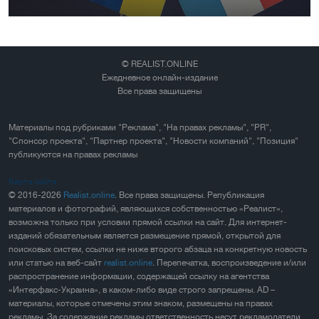
© REALIST.ONLINE
Ежедневное онлайн-издание
Все права защищены
Материалы под рубриками "Реклама", "На правах рекламы", "PR",
"Спонсор проекта", "Партнер проекта", "Новости компаний", "Позиция"
публикуются на правах рекламы
Карта сайта
© 2016-2026
Realist.online
. Все права защищены. Републикация
материалов и фотографий, являющихся собственностью «Реалист»,
возможна только при условии прямой ссылки на сайт. Для интернет-
изданий обязательным является размещение прямой, открытой для
поисковых систем, ссылки не ниже второго абзаца на конкретную новость
или статью на веб-сайт
realist.online
. Перепечатка, воспроизведение и/или
распространение информации, содержащей ссылку на агентства
«Интерфакс-Украина», в каком-либо виде строго запрещены. AD –
материалы, которые отмечены этим знаком, размещены на правах
рекламы. За содержание рекламы ответственность несут рекламодатели.