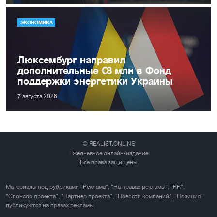
ЭКОНОМИКА
Люксембург направил
дополнительные €8 млн в Фонд
поддержки энергетики Украины
7 августа 2026
© REALIST.ONLINE
Ежедневное онлайн-издание
Все права защищены
Материалы под рубриками "Реклама", "На правах рекламы", "PR",
"Спонсор проекта", "Партнер проекта", "Новости компаний", "Позиция"
публикуются на правах рекламы