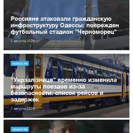
Россияне атаковали гражданскую
инфраструктуру Одессы: поврежден
футбольный стадион "Черноморец"
7 августа 2026
НОВОСТИ
"Укрзалізниця" временно изменила
маршруты поездов из-за
безопасности: список рейсов и
задержек
7 августа 2026
НОВОСТИ