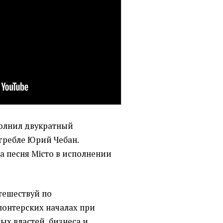
полнил двукратный
гребле Юрий Чебан.
а песня Місто в исполнении
тешествуй по
лонтерских началах при
ых властей, бизнеса и