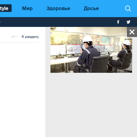
tyle
Мир
Здоровье
Досье
т
К разделу