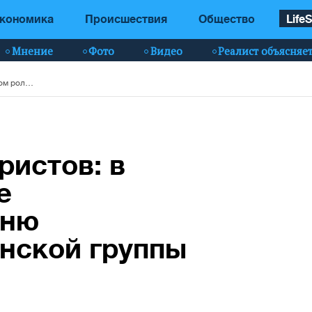
кономика
Происшествия
Общество
LifeS
Мнение
Фото
Видео
Реалист объясняе
Чернобыль для туристов: в рекламном ролике использовали песню популярной украинской группы - видео
ристов: в
е
сню
нской группы