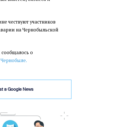
ине чествуют участников
аварии на Чернобыльской
t сообщалось о
 Чернобыле.
ist в Google News