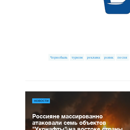
Чернобыль
туризм
реклама
ролик
песня
НОВОСТИ
Россияне массированно
атаковали семь объектов
"Укрнафты" на востоке страны