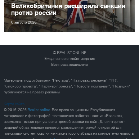
Великобритания расширила санкции
против россии
6 августа 2026
© REALIST.ONLINE
Ежедневное онлайн-издание
Все права защищены
Материалы под рубриками "Реклама", "На правах рекламы", "PR",
"Спонсор проекта", "Партнер проекта", "Новости компаний", "Позиция"
публикуются на правах рекламы
Карта сайта
© 2016-2026
Realist.online
. Все права защищены. Републикация
материалов и фотографий, являющихся собственностью «Реалист»,
возможна только при условии прямой ссылки на сайт. Для интернет-
изданий обязательным является размещение прямой, открытой для
поисковых систем, ссылки не ниже второго абзаца на конкретную новость