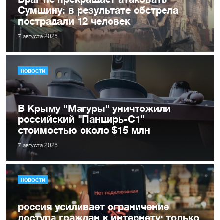
Сумщину: в результате обстрела
пострадали 12 человек
7 августа 2026
НОВОСТИ
В Крыму "Магуры" уничтожили
российский "Панцирь-С1"
стоимостью около $15 млн
7 августа 2026
НОВОСТИ
россия усиливает ограничение
доступа граждан к интернету: только