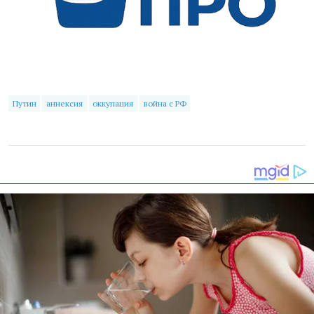
Путин
аннексия
оккупация
война с РФ