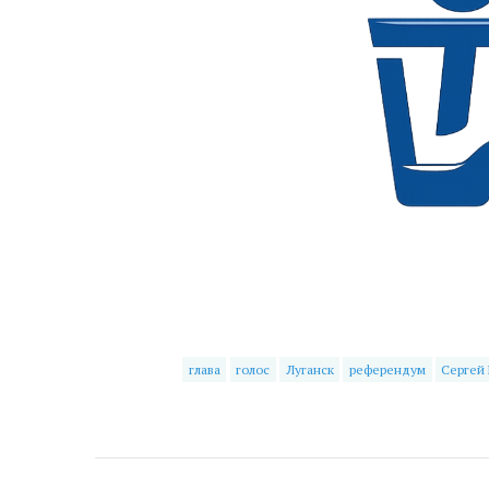
глава
голос
Луганск
референдум
Сергей