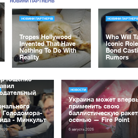
ор Ющенко
лавил
НОВОСТИ
юдательный
Украина может вперв
онального
применить свою
я Голодомора-
баллистическую ракет
ида - Минкульт
осенью — Fire Point
 2026
6 августа 2026