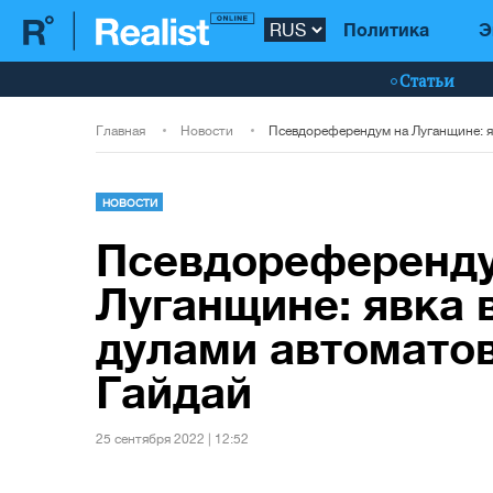
Политика
Э
Статьи
Главная
Новости
НОВОСТИ
Псевдореференду
Луганщине: явка 
дулами автоматов
Гайдай
25 сентября 2022 | 12:52