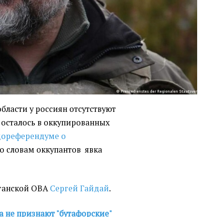
бласти у россиян отсутствуют
 осталось в оккупированных
дореферендуме о
о словам оккупантов явка
уганской ОВА
Сергей Гайдай
.
 не признают "бутафорские"