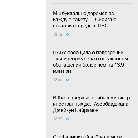
Мы буквально деремся за
каждую ракету — Сибига о
поставках средств ПВО
13:12
НАБУ сообщила о подозрении
эксвицепремьера в незаконном
обогащении более чем на 13,9
млн грн
12:55
В Киев впервые прибыл министр
иностранных дел Азербайджана
Джейхун Байрамов
12:39
Стефанишиной избрали меру