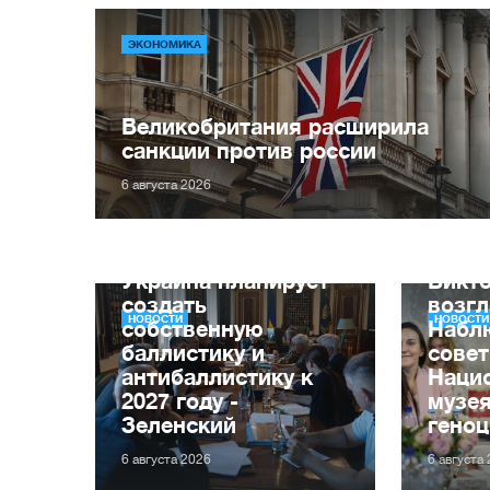
ЭКОНОМИКА
Великобритания расширила
санкции против россии
6 августа 2026
Украина планирует
Викт
создать
возг
НОВОСТИ
НОВОСТИ
собственную
Набл
баллистику и
совет
антибаллистику к
Наци
2027 году -
музе
Зеленский
геноц
6 августа 2026
6 августа
Оправдывали