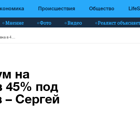
кономика
Происшествия
Общество
LifeS
Мнение
Фото
Видео
Реалист объясняе
Псевдореферендум на Луганщине: явка в 45% под дулами автоматов – Сергей Гайдай
м на
в 45% под
 – Сергей