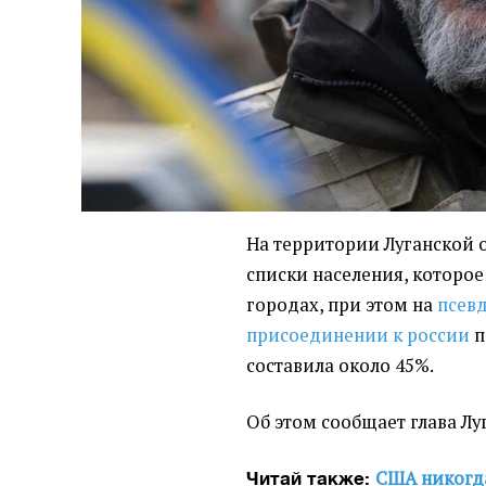
На территории Луганской о
списки населения, которое
городах, при этом на
псев
присоединении к россии
п
составила около 45%.
Об этом сообщает глава Л
США никогда
Читай также: