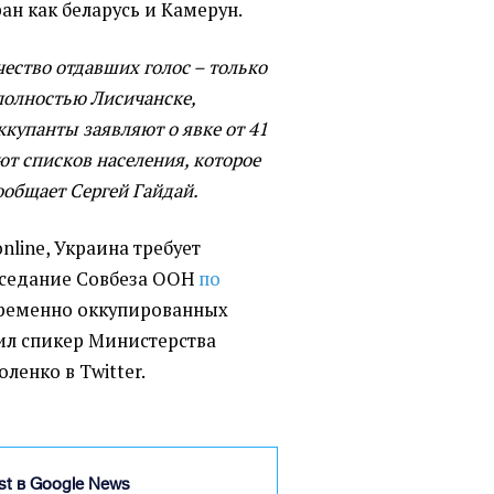
ан как беларусь и Камерун.
чество отдавших голос – только
полностью Лисичанске,
купанты заявляют о явке от 41
ют списков населения, которое
сообщает Сергей Гайдай.
online, Украина требует
заседание Совбеза ООН
по
ременно оккупированных
вил спикер Министерства
ленко в Twitter.
ist в Google News