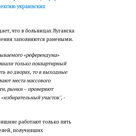
нексию украинских
ает, что в больницах Луганска
еления заполняются ранеными.
зываемого «референдума»
ршали только поквартирный
ать во дворах, то в выходные
вают места массового
ти, рынки – проверяют
«избирательный участок", -
ганщине работают только пять
лей, получивших