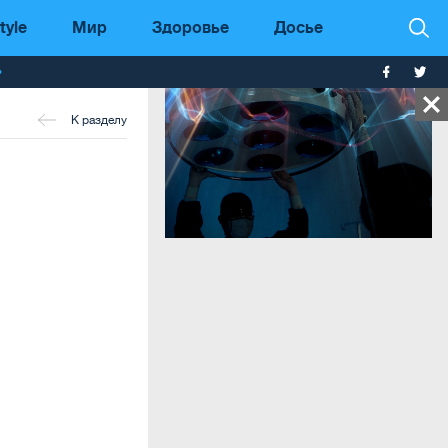
tyle
Мир
Здоровье
Досье
т
К разделу