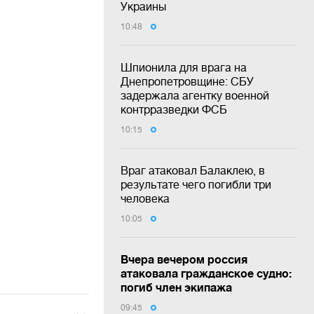
Украины
10:48
Шпионила для врага на
Днепропетровщине: СБУ
задержала агентку военной
контрразведки ФСБ
10:15
Враг атаковал Балаклею, в
результате чего погибли три
человека
10:05
Вчера вечером россия
атаковала гражданское судно:
погиб член экипажа
09:45