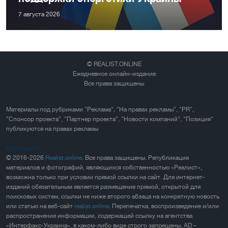
7 августа 2026
© REALIST.ONLINE
Ежедневное онлайн-издание
Все права защищены
Материалы под рубриками "Реклама", "На правах рекламы", "PR",
"Спонсор проекта", "Партнер проекта", "Новости компаний", "Позиция"
публикуются на правах рекламы
Карта сайта
© 2016-2026
Realist.online
. Все права защищены. Републикация
материалов и фотографий, являющихся собственностью «Реалист»,
возможна только при условии прямой ссылки на сайт. Для интернет-
изданий обязательным является размещение прямой, открытой для
поисковых систем, ссылки не ниже второго абзаца на конкретную новость
или статью на веб-сайт
realist.online
. Перепечатка, воспроизведение и/или
распространение информации, содержащей ссылку на агентства
«Интерфакс-Украина», в каком-либо виде строго запрещены. AD –