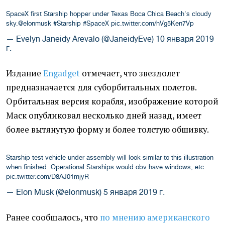
SpaceX first Starship hopper under Texas Boca Chica Beach's cloudy
sky.
@elonmusk
#Starship
#SpaceX
pic.twitter.com/hVg5Ken7Vp
— Evelyn Janeidy Arevalo (@JaneidyEve)
10 января 2019
г.
Издание
Engadget
отмечает, что звездолет
предназначается для суборбитальных полетов.
Орбитальная версия корабля, изображение которой
Маск опубликовал несколько дней назад, имеет
более вытянутую форму и более толстую обшивку.
Starship test vehicle under assembly will look similar to this illustration
when finished. Operational Starships would obv have windows, etc.
pic.twitter.com/D8AJ01mjyR
— Elon Musk (@elonmusk)
5 января 2019 г.
Ранее сообщалось, что
по мнению американского