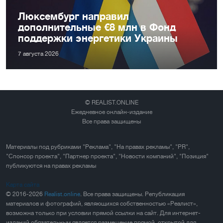
Люксембург направил
дополнительные €8 млн в Фонд
поддержки энергетики Украины
7 августа 2026
© REALIST.ONLINE
Ежедневное онлайн-издание
Все права защищены
Материалы под рубриками "Реклама", "На правах рекламы", "PR",
"Спонсор проекта", "Партнер проекта", "Новости компаний", "Позиция"
публикуются на правах рекламы
Карта сайта
© 2016-2026
Realist.online
. Все права защищены. Републикация
материалов и фотографий, являющихся собственностью «Реалист»,
возможна только при условии прямой ссылки на сайт. Для интернет-
изданий обязательным является размещение прямой, открытой для