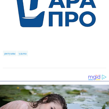
ритуалы
удача