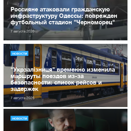
Россияне атаковали гражданскую
инфраструктуру Одессы: поврежден
футбольный стадион "Черноморец"
7 августа 2026
НОВОСТИ
"Укрзалізниця" временно изменила
маршруты поездов из-за
безопасности: список рейсов и
задержек
7 августа 2026
НОВОСТИ