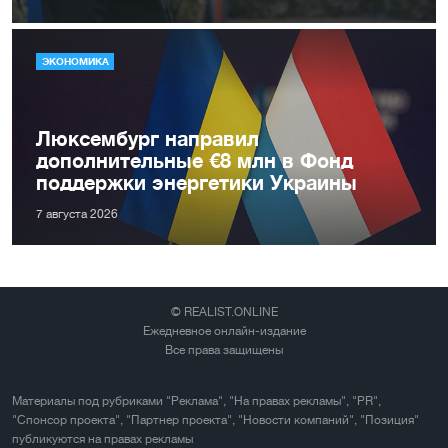
ЭКОНОМИКА
Люксембург направил
дополнительные €8 млн в Фонд
поддержки энергетики Украины
7 августа 2026
© REALIST.ONLINE
Ежедневное онлайн-издание
Все права защищены
Материалы под рубриками "Реклама", "На правах рекламы", "PR",
"Спонсор проекта", "Партнер проекта", "Новости компаний", "Позиция"
публикуются на правах рекламы