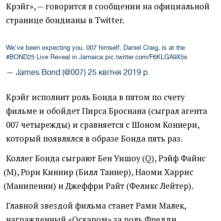
Крэйг», — говорится в сообщении на официальной
странице бондианы в Twitter.
We’ve been expecting you. 007 himself, Daniel Craig, is at the
#BOND25
Live Reveal in Jamaica
pic.twitter.com/F6KLGA9X5s
— James Bond (@007)
25 квітня 2019 р.
Крэйг исполнит роль Бонда в пятом по счету
фильме и обойдет Пирса Броснана
(
сыграл агента
007 четырежды) и сравняется с Шоном Коннери,
который появлялся в образе Бонда пять раз.
Коллег Бонда сыграют Бен Уишоу
(
Q), Рэйф Файнс
(
M), Рори Киннир
(
Билл Таннер), Наоми Харрис
(
Манипенни) и Джеффри Райт
(
Феликс Лейтер).
Главной звездой фильма станет Рами Малек,
награжденный
«
Оскаром» за роль Фредди