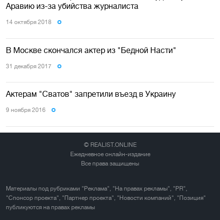
Аравию из-за убийства журналиста
14 октября 2018
В Москве скончался актер из "Бедной Насти"
31 декабря 2017
Актерам "Сватов" запретили въезд в Украину
9 ноября 2016
© REALIST.ONLINE
Ежедневное онлайн-издание
Все права защищены
Материалы под рубриками "Реклама", "На правах рекламы", "PR",
"Спонсор проекта", "Партнер проекта", "Новости компаний", "Позиция"
публикуются на правах рекламы