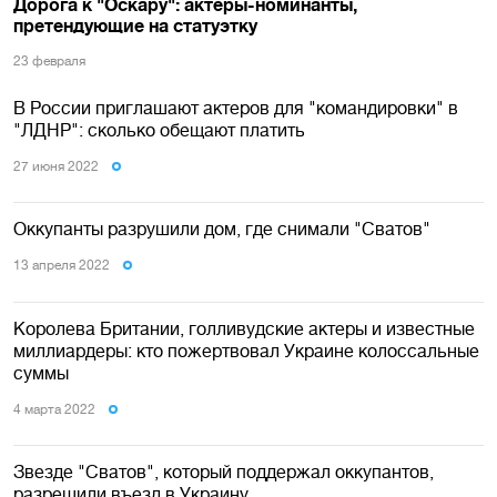
Дорога к "Оскару": актеры-номинанты,
претендующие на статуэтку
23 февраля
В России приглашают актеров для "командировки" в
"ЛДНР": сколько обещают платить
27 июня 2022
Оккупанты разрушили дом, где снимали "Сватов"
13 апреля 2022
Королева Британии, голливудские актеры и известные
миллиардеры: кто пожертвовал Украине колоссальные
суммы
4 марта 2022
Звезде "Сватов", который поддержал оккупантов,
разрешили въезд в Украину