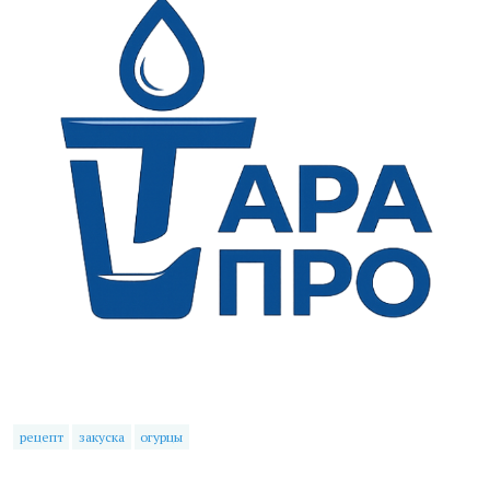
рецепт
закуска
огурцы