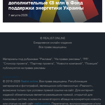
дополнительные €8 млн в Фонд
поддержки энергетики Украины
7 августа 2026
© REALIST.ONLINE
Ежедневное онлайн-издание
Все права защищены
Материалы под рубриками "Реклама", "На правах рекламы", "PR",
"Спонсор проекта", "Партнер проекта", "Новости компаний", "Позиция"
публикуются на правах рекламы
Карта сайта
© 2016-2026
Realist.online
. Все права защищены. Републикация
материалов и фотографий, являющихся собственностью «Реалист»,
возможна только при условии прямой ссылки на сайт. Для интернет-
изданий обязательным является размещение прямой, открытой для
поисковых систем, ссылки не ниже второго абзаца на конкретную новость
или статью на веб-сайт
realist.online
. Перепечатка, воспроизведение и/или