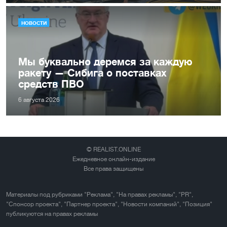
НОВОСТИ
Мы буквально деремся за каждую
ракету — Сибига о поставках
средств ПВО
6 августа 2026
© REALIST.ONLINE
Ежедневное онлайн-издание
Все права защищены
Материалы под рубриками "Реклама", "На правах рекламы", "PR",
"Спонсор проекта", "Партнер проекта", "Новости компаний", "Позиция"
публикуются на правах рекламы