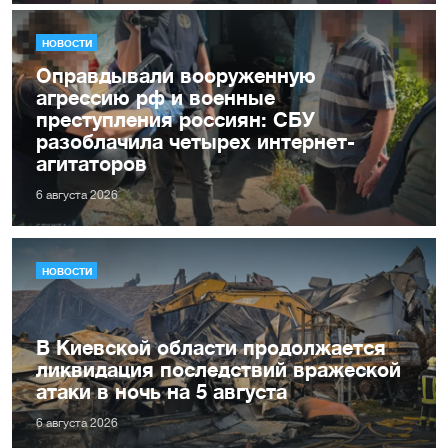
НОВОСТИ
Оправдывали вооруженную
агрессию рф и военные
преступления россиян: СБУ
разоблачила четырех интернет-
агитаторов
6 августа 2026
НОВОСТИ
В Киевской области продолжается
ликвидация последствий вражеской
атаки в ночь на 5 августа
6 августа 2026