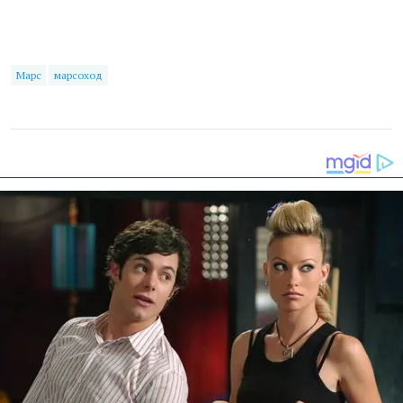
Марс
марсоход