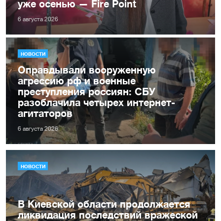
уже осенью — Fire Point
6 августа 2026
НОВОСТИ
Оправдывали вооруженную
агрессию рф и военные
преступления россиян: СБУ
разоблачила четырех интернет-
агитаторов
6 августа 2026
НОВОСТИ
В Киевской области продолжается
ликвидация последствий вражеской