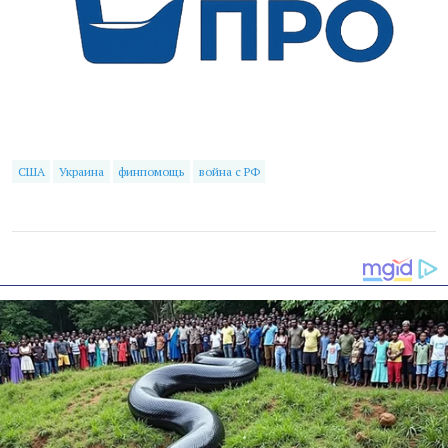
США
Украина
финпомощь
война с РФ