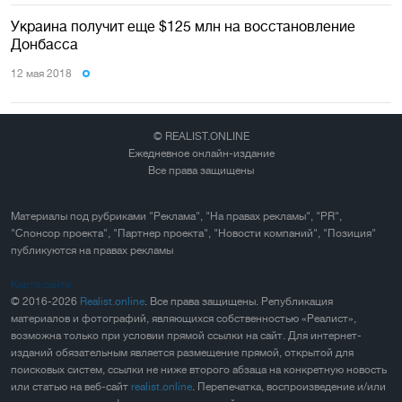
Украина получит еще $125 млн на восстановление
Донбасса
12 мая 2018
© REALIST.ONLINE
Ежедневное онлайн-издание
Все права защищены
Материалы под рубриками "Реклама", "На правах рекламы", "PR",
"Спонсор проекта", "Партнер проекта", "Новости компаний", "Позиция"
публикуются на правах рекламы
Карта сайта
© 2016-2026
Realist.online
. Все права защищены. Републикация
материалов и фотографий, являющихся собственностью «Реалист»,
возможна только при условии прямой ссылки на сайт. Для интернет-
изданий обязательным является размещение прямой, открытой для
поисковых систем, ссылки не ниже второго абзаца на конкретную новость
или статью на веб-сайт
realist.online
. Перепечатка, воспроизведение и/или