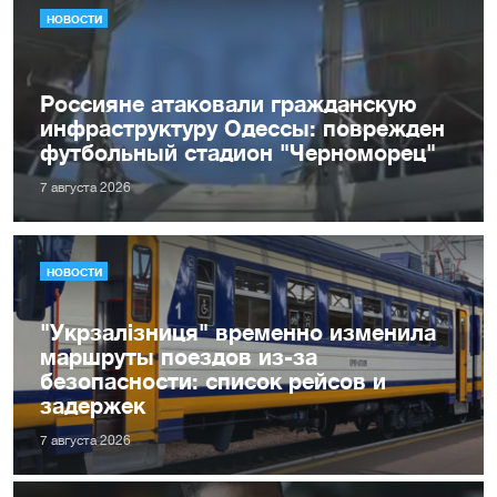
НОВОСТИ
Россияне атаковали гражданскую
инфраструктуру Одессы: поврежден
футбольный стадион "Черноморец"
7 августа 2026
НОВОСТИ
"Укрзалізниця" временно изменила
маршруты поездов из-за
безопасности: список рейсов и
задержек
7 августа 2026