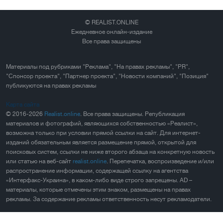
© REALIST.ONLINE
Ежедневное онлайн-издание
Все права защищены
Материалы под рубриками "Реклама", "На правах рекламы", "PR",
"Спонсор проекта", "Партнер проекта", "Новости компаний", "Позиция"
публикуются на правах рекламы
Карта сайта
© 2016-2026
Realist.online
. Все права защищены. Републикация
материалов и фотографий, являющихся собственностью «Реалист»,
возможна только при условии прямой ссылки на сайт. Для интернет-
изданий обязательным является размещение прямой, открытой для
поисковых систем, ссылки не ниже второго абзаца на конкретную новость
или статью на веб-сайт
realist.online
. Перепечатка, воспроизведение и/или
распространение информации, содержащей ссылку на агентства
«Интерфакс-Украина», в каком-либо виде строго запрещены. AD –
материалы, которые отмечены этим знаком, размещены на правах
рекламы. За содержание рекламы ответственность несут рекламодатели.