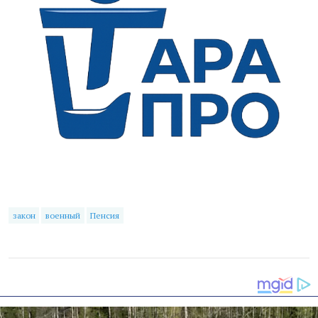
закон
военный
Пенсия