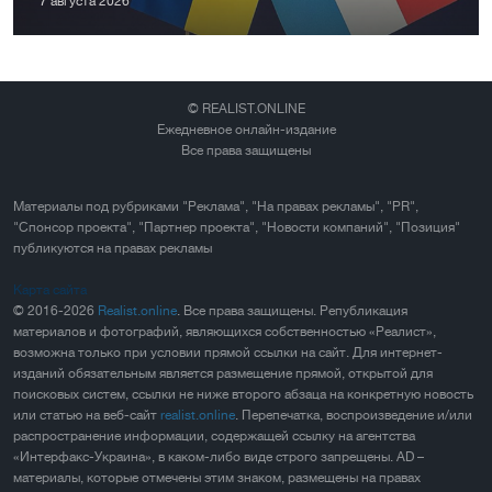
7 августа 2026
© REALIST.ONLINE
Ежедневное онлайн-издание
Все права защищены
Материалы под рубриками "Реклама", "На правах рекламы", "PR",
"Спонсор проекта", "Партнер проекта", "Новости компаний", "Позиция"
публикуются на правах рекламы
Карта сайта
© 2016-2026
Realist.online
. Все права защищены. Републикация
материалов и фотографий, являющихся собственностью «Реалист»,
возможна только при условии прямой ссылки на сайт. Для интернет-
изданий обязательным является размещение прямой, открытой для
поисковых систем, ссылки не ниже второго абзаца на конкретную новость
или статью на веб-сайт
realist.online
. Перепечатка, воспроизведение и/или
распространение информации, содержащей ссылку на агентства
«Интерфакс-Украина», в каком-либо виде строго запрещены. AD –
материалы, которые отмечены этим знаком, размещены на правах