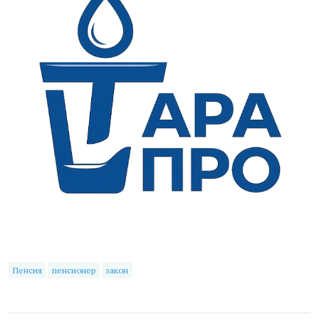
Пенсия
пенсионер
закон