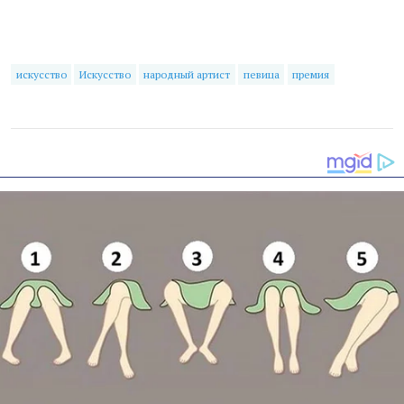
искусство
Искусство
народный артист
певица
премия