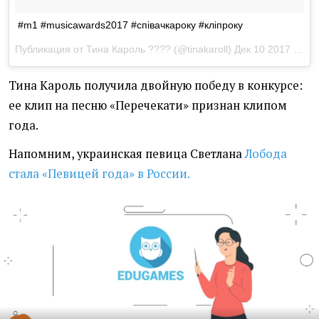
#m1 #musicawards2017 #співачкароку #кліпроку
Публикация от Тина Кароль ???? (@tinakaroll)
Дек 10 2017 в 1:38 PST
Тина Кароль получила двойную победу в конкурсе:
ее клип на песню
«
Перечекати» признан клипом
года.
Напомним, украинская певица Светлана
Лобода
стала
«
Певицей года» в России.