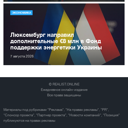
ЭКОНОМИКА
Люксембург направил
дополнительные €8 млн в Фонд
поддержки энергетики Украины
7 августа 2026
© REALIST.ONLINE
Ежедневное онлайн-издание
Все права защищены
Материалы под рубриками "Реклама", "На правах рекламы", "PR",
"Спонсор проекта", "Партнер проекта", "Новости компаний", "Позиция"
публикуются на правах рекламы