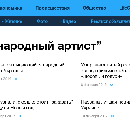
кономика
Происшествия
Общество
LifeS
Мнение
Фото
Видео
Реалист объясняе
“народный артист”
чался выдающийся народный
Умер знаменитый росс
ст Украины
звезда фильмов «Золо
«Любовь и голуби»
ля 2019
8 февраля 2019
знали, сколько стоит "заказать"
Названа лучшая певиц
ду на Новый год
Украине
абря 2017
10 декабря 2017