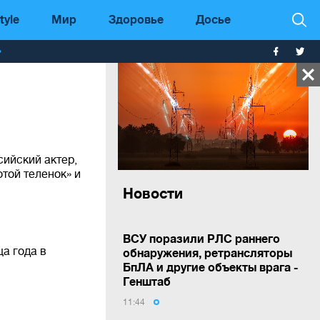
tyle
Мир
Здоровье
Досье
т
ийский актер,
той теленок» и
Новости
ВСУ поразили РЛС раннего
а года в
обнаружения, ретрансляторы
БпЛА и другие объекты врага -
Генштаб
11:44