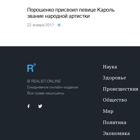
Порошенко присвоил певице Кароль
звание народной артистки
22 января 2017
Наука
Здоровье
© REALIST.ONLINE
Ежедневное онлайн-издание
Происшествия
Все права защищены
Общество
Мир
Политика
Экономика