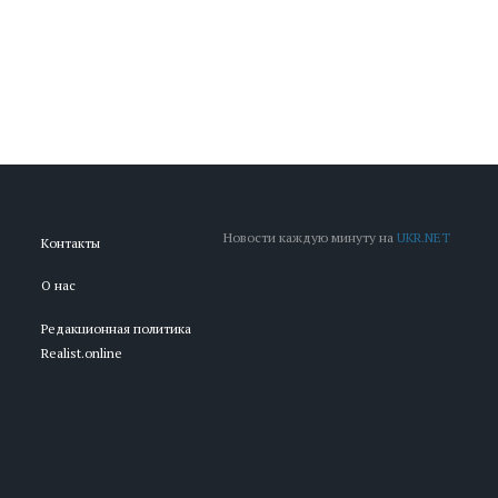
Новости каждую минуту на
UKR.NET
Контакты
О нас
Редакционная политика
Realist.online