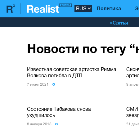
Политика
Э
Статьи
Новости по тегу 
Известная советская артистка Римма
Скон
Волкова погибла в ДТП
арти
7 июня 2021
9 апре
Состояние Табакова снова
СМИ у
ухудшилось
звез
8 января 2018
31 дек