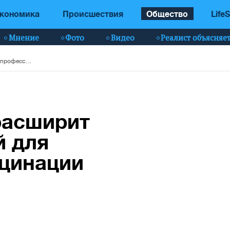
кономика
Происшествия
Общество
LifeS
Мнение
Фото
Видео
Реалист объясняе
Минздрав снова расширит список профессий для обязательной вакцинации
расширит
й для
кцинации