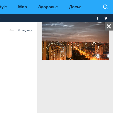
tyle
Мир
Здоровье
Досье
т
К разделу