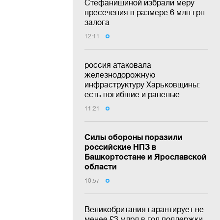
Стефанишиной избрали меру
пресечения в размере 6 млн грн
залога
12:11
россия атаковала
железнодорожную
инфраструктуру Харьковщины:
есть погибшие и раненые
11:21
Силы обороны поразили
российские НПЗ в
Башкортостане и Ярославской
области
10:57
Великобритания гарантирует не
менее £3 млрд в год поддержки