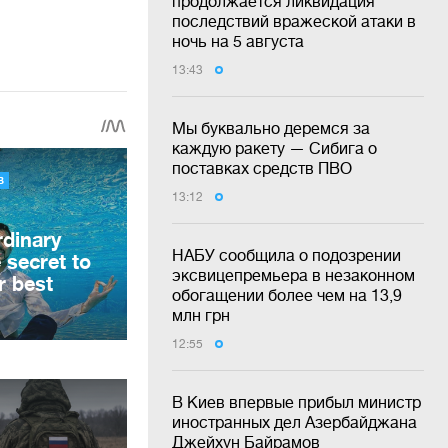
продолжается ликвидация
последствий вражеской атаки в
ночь на 5 августа
13:43
Мы буквально деремся за
каждую ракету — Сибига о
поставках средств ПВО
13:12
НАБУ сообщила о подозрении
эксвицепремьера в незаконном
обогащении более чем на 13,9
млн грн
12:55
В Киев впервые прибыл министр
иностранных дел Азербайджана
Джейхун Байрамов