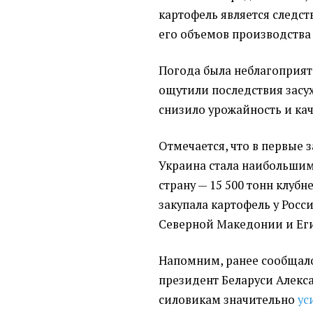
картофель является следс
его объемов производства 
Погода была неблагоприятн
ощутили последствия засухи
снизило урожайность и ка
Отмечается, что в первые з
Украина стала наибольши
страну — 15 500 тонн клубн
закупала картофель у Росс
Северной Македонии и Еги
Напомним, ранее сообщалос
президент Беларуси Алекс
силовикам значительно
ус