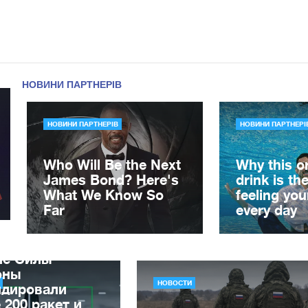
ле Силы
оны
НОВОСТИ
идировали
 200 ракет и