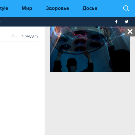
tyle
Мир
Здоровье
Досье
т
К разделу