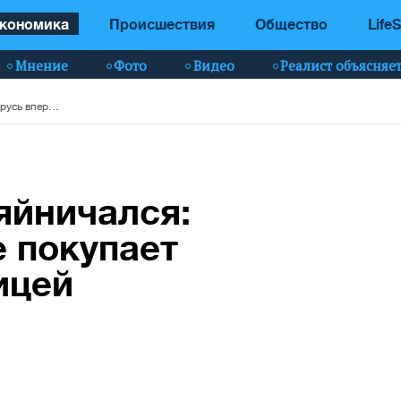
кономика
Происшествия
Общество
LifeS
Мнение
Фото
Видео
Реалист объясняе
Лукашенко дохозяйничался: Беларусь впервые покупает картошку за границей
яйничался:
 покупает
ицей