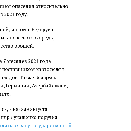
твием опасения относительно
в 2021 году.
ой, и поля в Беларуси
, что, в свою очередь,
чество овощей.
а 7 месяцев 2021 года
м поставщиком картофеля в
еплодов. Также Беларусь
ии, Германии, Азербайджане,
пте.
ь, в начале августа
андр Лукашенко поручил
илить охрану государственной