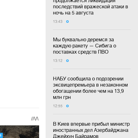
продолжается ликвидация
последствий вражеской атаки в
ночь на 5 августа
13:43
Мы буквально деремся за
каждую ракету — Сибига о
поставках средств ПВО
13:12
НАБУ сообщила о подозрении
эксвицепремьера в незаконном
обогащении более чем на 13,9
млн грн
12:55
В Киев впервые прибыл министр
иностранных дел Азербайджана
Джейхун Байрамов