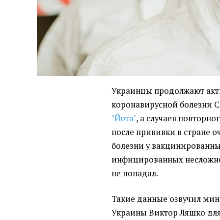
Украинцы продолжают акт
коронавирусной болезни C
"Йота"
, а случаев повторн
после прививки в стране о
болезни у вакцинированны
инфицированных несложно
не попадал.
Такие данные озвучил ми
Украины Виктор Ляшко для