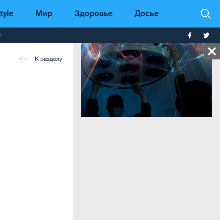
tyle
Мир
Здоровье
Досье
т
К разделу