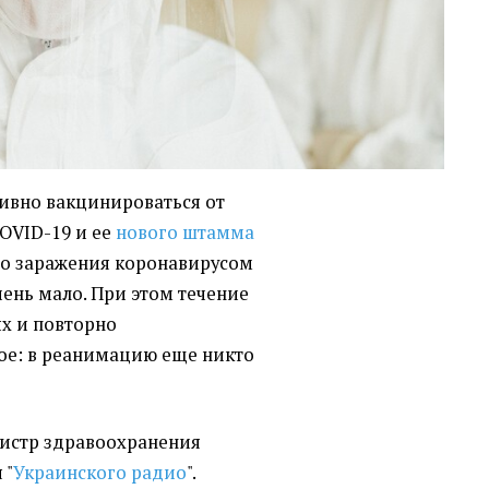
ивно вакцинироваться от
OVID-19 и ее
нового штамма
ого заражения коронавирусом
чень мало. При этом течение
х и повторно
е: в реанимацию еще никто
нистр здравоохранения
 "
Украинского радио
".