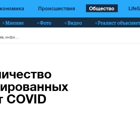
кономика
Происшествия
Общество
LifeS
Мнение
Фото
Видео
Реалист объясняе
Ляшко назвал количество украинцев, инфицированных после прививки от COVID
личество
цированных
т COVID