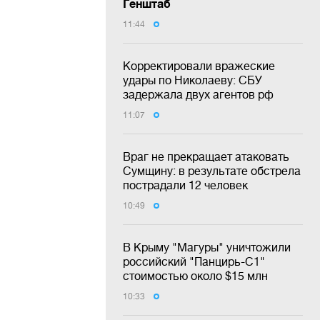
Генштаб
11:44
Корректировали вражеские
удары по Николаеву: СБУ
задержала двух агентов рф
11:07
Враг не прекращает атаковать
Сумщину: в результате обстрела
пострадали 12 человек
10:49
В Крыму "Магуры" уничтожили
российский "Панцирь-С1"
стоимостью около $15 млн
10:33