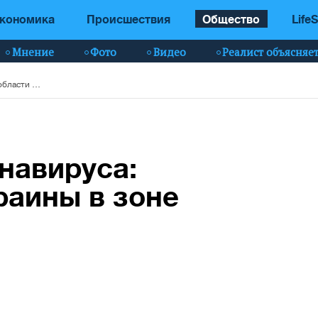
кономика
Происшествия
Общество
LifeS
Мнение
Фото
Видео
Реалист объясняе
Новая волна коронавируса: какие области Украины в зоне риска
навируса:
раины в зоне