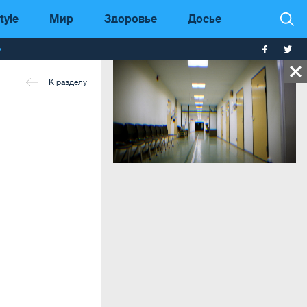
tyle
Мир
Здоровье
Досье
т
К разделу