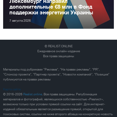
Люксембург направил
дополнительные €8 млн в Фонд
поддержки энергетики Украины
7 августа 2026
© REALIST.ONLINE
Ежедневное онлайн-издание
Все права защищены
Материалы под рубриками "Реклама", "На правах рекламы", "PR",
"Спонсор проекта", "Партнер проекта", "Новости компаний", "Позиция"
публикуются на правах рекламы
Карта сайта
© 2016-2026
Realist.online
. Все права защищены. Републикация
материалов и фотографий, являющихся собственностью «Реалист»,
возможна только при условии прямой ссылки на сайт. Для интернет-
изданий обязательным является размещение прямой, открытой для
поисковых систем, ссылки не ниже второго абзаца на конкретную новость