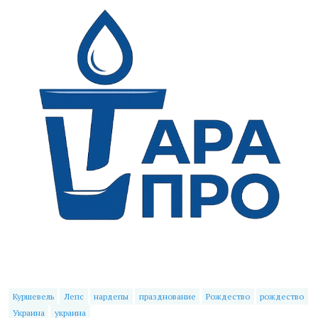
Куршевель
Лепс
нардепы
празднование
Рождество
рождество
Украина
украина