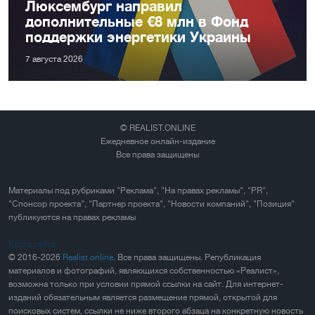
Люксембург направил
дополнительные €8 млн в Фонд
поддержки энергетики Украины
7 августа 2026
© REALIST.ONLINE
Ежедневное онлайн-издание
Все права защищены
Материалы под рубриками "Реклама", "На правах рекламы", "PR",
"Спонсор проекта", "Партнер проекта", "Новости компаний", "Позиция"
публикуются на правах рекламы
Карта сайта
© 2016-2026
Realist.online
. Все права защищены. Републикация
материалов и фотографий, являющихся собственностью «Реалист»,
возможна только при условии прямой ссылки на сайт. Для интернет-
изданий обязательным является размещение прямой, открытой для
поисковых систем, ссылки не ниже второго абзаца на конкретную новость