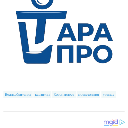
Великобритания
карантин
Коронавирус
последствия
ученые