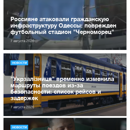
Россияне атаковали гражданскую
инфраструктуру Одессы: поврежден
футбольный стадион "Черноморец"
7 августа 2026
НОВОСТИ
"Укрзалізниця" временно изменила
маршруты поездов из-за
безопасности: список рейсов и
задержек
7 августа 2026
НОВОСТИ