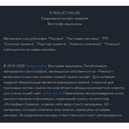
© REALIST.ONLINE
Ежедневное онлайн-издание
Все права защищены
Материалы под рубриками "Реклама", "На правах рекламы", "PR",
"Спонсор проекта", "Партнер проекта", "Новости компаний", "Позиция"
публикуются на правах рекламы
Карта сайта
© 2016-2026
Realist.online
. Все права защищены. Републикация
материалов и фотографий, являющихся собственностью «Реалист»,
возможна только при условии прямой ссылки на сайт. Для интернет-
изданий обязательным является размещение прямой, открытой для
поисковых систем, ссылки не ниже второго абзаца на конкретную новость
или статью на веб-сайт
realist.online
. Перепечатка, воспроизведение и/или
распространение информации, содержащей ссылку на агентства
«Интерфакс-Украина», в каком-либо виде строго запрещены. AD –
материалы, которые отмечены этим знаком, размещены на правах
рекламы. За содержание рекламы ответственность несут рекламодатели.