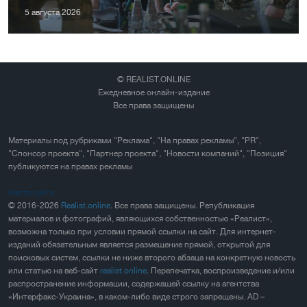
5 августа 2026
© REALIST.ONLINE
Ежедневное онлайн-издание
Все права защищены
Материалы под рубриками "Реклама", "На правах рекламы", "PR",
"Спонсор проекта", "Партнер проекта", "Новости компаний", "Позиция"
публикуются на правах рекламы
Карта сайта
© 2016-2026
Realist.online
. Все права защищены. Републикация
материалов и фотографий, являющихся собственностью «Реалист»,
возможна только при условии прямой ссылки на сайт. Для интернет-
изданий обязательным является размещение прямой, открытой для
поисковых систем, ссылки не ниже второго абзаца на конкретную новость
или статью на веб-сайт
realist.online
. Перепечатка, воспроизведение и/или
распространение информации, содержащей ссылку на агентства
«Интерфакс-Украина», в каком-либо виде строго запрещены. AD –