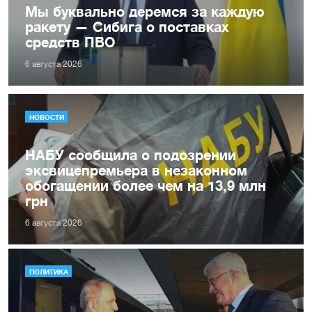
Мы буквально деремся за каждую
ракету — Сибига о поставках
средств ПВО
6 августа 2026
НОВОСТИ
НАБУ сообщила о подозрении
эксвицепремьера в незаконном
обогащении более чем на 13,9 млн
грн
6 августа 2026
ПОЛИТИКА