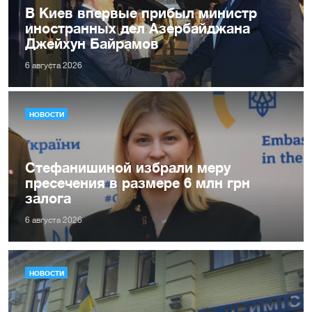
В Киев впервые прибыл министр
иностранных дел Азербайджана
Джейхун Байрамов
6 августа 2026
НОВОСТИ
Стефанишиной избрали меру
пресечения в размере 6 млн грн
залога
6 августа 2026
НОВОСТИ