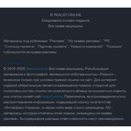
© REALIST.ONLINE
Ежедневное онлайн-издание
Все права защищены
Материалы под рубриками "Реклама", "На правах рекламы", "PR",
"Спонсор проекта", "Партнер проекта", "Новости компаний", "Позиция"
публикуются на правах рекламы
Карта сайта
© 2016-2026
Realist.online
. Все права защищены. Републикация
материалов и фотографий, являющихся собственностью «Реалист»,
возможна только при условии прямой ссылки на сайт. Для интернет-
изданий обязательным является размещение прямой, открытой для
поисковых систем, ссылки не ниже второго абзаца на конкретную новость
или статью на веб-сайт
realist.online
. Перепечатка, воспроизведение и/или
распространение информации, содержащей ссылку на агентства
«Интерфакс-Украина», в каком-либо виде строго запрещены. AD –
материалы, которые отмечены этим знаком, размещены на правах
рекламы. За содержание рекламы ответственность несут рекламодатели.