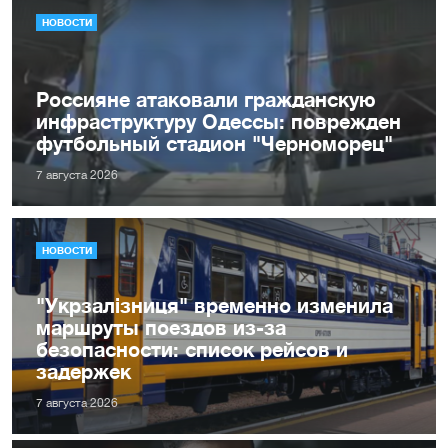
НОВОСТИ
Россияне атаковали гражданскую
инфраструктуру Одессы: поврежден
футбольный стадион "Черноморец"
7 августа 2026
НОВОСТИ
"Укрзалізниця" временно изменила
маршруты поездов из-за
безопасности: список рейсов и
задержек
7 августа 2026