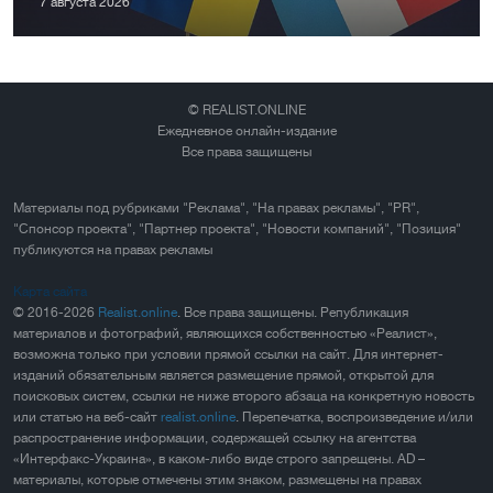
7 августа 2026
© REALIST.ONLINE
Ежедневное онлайн-издание
Все права защищены
Материалы под рубриками "Реклама", "На правах рекламы", "PR",
"Спонсор проекта", "Партнер проекта", "Новости компаний", "Позиция"
публикуются на правах рекламы
Карта сайта
© 2016-2026
Realist.online
. Все права защищены. Републикация
материалов и фотографий, являющихся собственностью «Реалист»,
возможна только при условии прямой ссылки на сайт. Для интернет-
изданий обязательным является размещение прямой, открытой для
поисковых систем, ссылки не ниже второго абзаца на конкретную новость
или статью на веб-сайт
realist.online
. Перепечатка, воспроизведение и/или
распространение информации, содержащей ссылку на агентства
«Интерфакс-Украина», в каком-либо виде строго запрещены. AD –
материалы, которые отмечены этим знаком, размещены на правах