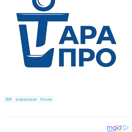
ЛНР
референдум
Россия