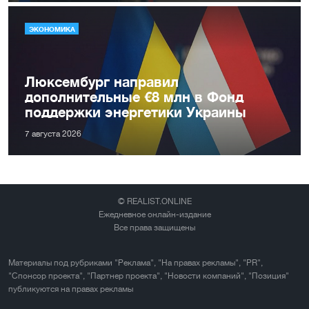
ЭКОНОМИКА
Люксембург направил
дополнительные €8 млн в Фонд
поддержки энергетики Украины
7 августа 2026
© REALIST.ONLINE
Ежедневное онлайн-издание
Все права защищены
Материалы под рубриками "Реклама", "На правах рекламы", "PR",
"Спонсор проекта", "Партнер проекта", "Новости компаний", "Позиция"
публикуются на правах рекламы