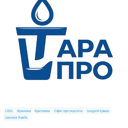
США
Франция
Британия
Офис президента
Андрей Ермак
грязная бомба