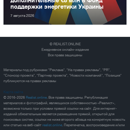
дополнительные €8 млн в Фонд
поддержки энергетики Украины
7 августа 2026
© REALIST.ONLINE
Ежедневное онлайн-издание
Все права защищены
Материалы под рубриками "Реклама", "На правах рекламы", "PR",
"Спонсор проекта", "Партнер проекта", "Новости компаний", "Позиция"
публикуются на правах рекламы
Карта сайта
© 2016-2026
Realist.online
. Все права защищены. Републикация
материалов и фотографий, являющихся собственностью «Реалист»,
возможна только при условии прямой ссылки на сайт. Для интернет-
изданий обязательным является размещение прямой, открытой для
поисковых систем, ссылки не ниже второго абзаца на конкретную новость
или статью на веб-сайт
realist.online
. Перепечатка, воспроизведение и/или