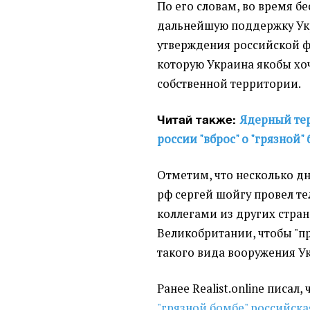
По его словам, во время б
дальнейшую поддержку Ук
утверждения российской ф
которую Украина якобы хо
собственной территории.
Ядерный тер
Читай также:
россии "вброс" о "грязной"
Отметим, что несколько д
рф сергей шойгу провел т
коллегами из других стран
Великобритании, чтобы "п
такого вида вооружения У
Ранее Realist.online писал,
"грязной бомбе" российск