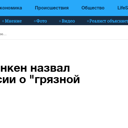
кономика
Происшествия
Общество
LifeS
Мнение
Фото
Видео
Реалист объясняе
Госсекретарь Блинкен назвал ложью вброс россии о "грязной бомбе"
нкен назвал
ии о "грязной