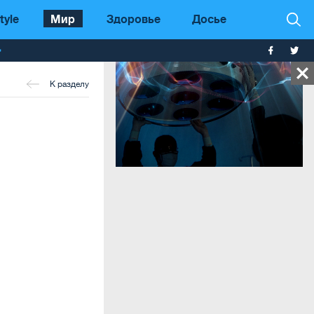
tyle
Мир
Здоровье
Досье
т
К разделу