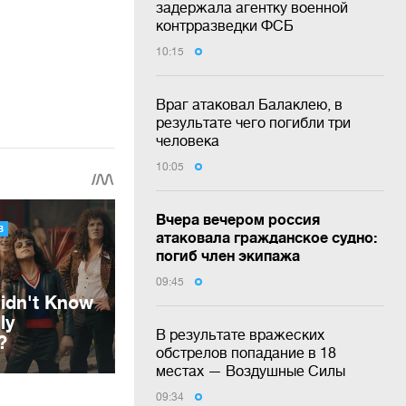
задержала агентку военной
контрразведки ФСБ
10:15
Враг атаковал Балаклею, в
результате чего погибли три
человека
10:05
Вчера вечером россия
атаковала гражданское судно:
погиб член экипажа
09:45
В результате вражеских
обстрелов попадание в 18
местах — Воздушные Силы
09:34