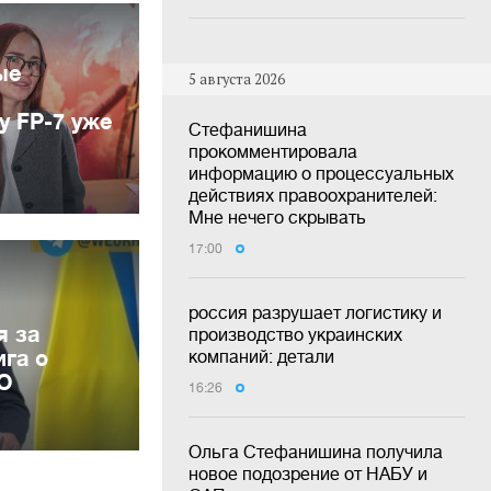
ые
5 августа 2026
у FP-7 уже
Стефанишина
прокомментировала
информацию о процессуальных
действиях правоохранителей:
Мне нечего скрывать
17:00
россия разрушает логистику и
я за
производство украинских
га о
компаний: детали
ВО
16:26
Ольга Стефанишина получила
новое подозрение от НАБУ и