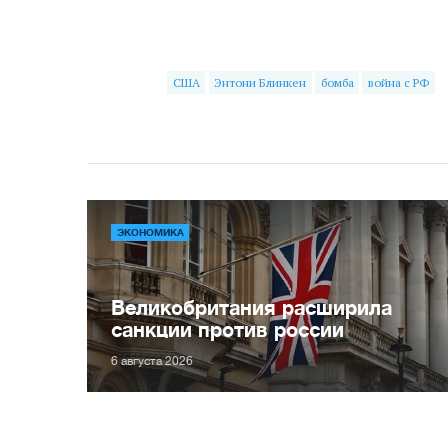
США
Энтони Блинкен
бомба
война с РФ
ЭКОНОМИКА
Великобритания расширила
санкции против россии
6 августа 2026
Украина планирует
Викт