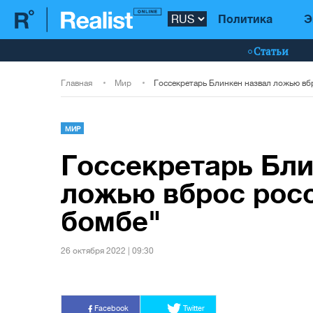
Политика
Э
Статьи
Главная
Мир
МИР
Госсекретарь Бли
ложью вброс росс
бомбе"
26 октября 2022 | 09:30
Facebook
Twitter