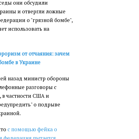
еседы они обсудили
раины и отвергли ложные
едерации о "грязной бомбе",
чет использовать на
роризм от отчаяния: зачем
 бомбе в Украине
ней назад министр обороны
елефонные разговоры с
, в частности США и
редупредить" о подрыве
краиной.
 что
с помощью фейка о
ая федерация пытается