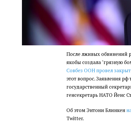
После лживых обвинений р
якобы создала "грязную бом
Совбез ООН провел закрыт
этот вопрос. Заявления рф
государственный секретар
генсекретарь НАТО Йенс Ст
Об этом Энтони Блинкен
н
Twitter.