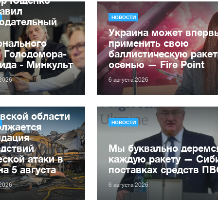
лавил
НОВОСТИ
юдательный
Украина может вперв
онального
применить свою
я Голодомора-
баллистическую ракет
ида - Минкульт
осенью — Fire Point
 2026
6 августа 2026
вской области
НОВОСТИ
олжается
идация
едствий
Мы буквально деремс
ской атаки в
каждую ракету — Сиби
на 5 августа
поставках средств П
 2026
6 августа 2026