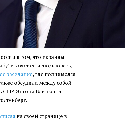
оссии в том, что Украины
бу" и хочет ее использовать,
ое заседание
, где поднимался
 также обсудили между собой
ь США Энтони Блинкен и
олтенберг.
аписал
на своей странице в