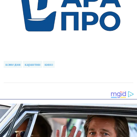
комедия
карантин
кино