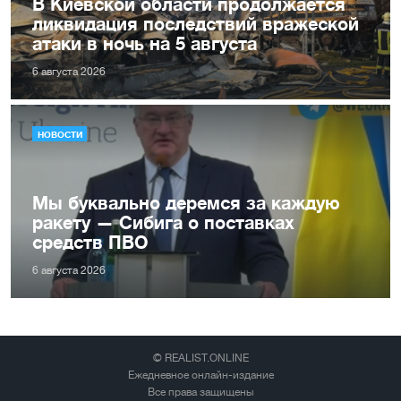
В Киевской области продолжается
ликвидация последствий вражеской
атаки в ночь на 5 августа
6 августа 2026
НОВОСТИ
Мы буквально деремся за каждую
ракету — Сибига о поставках
средств ПВО
6 августа 2026
© REALIST.ONLINE
Ежедневное онлайн-издание
Все права защищены