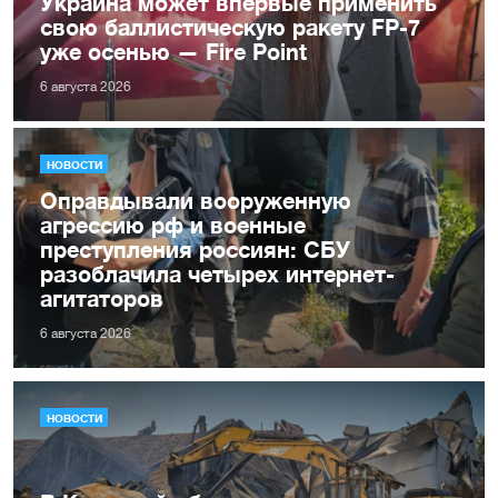
Украина может впервые применить
свою баллистическую ракету FP-7
уже осенью — Fire Point
6 августа 2026
НОВОСТИ
Оправдывали вооруженную
агрессию рф и военные
преступления россиян: СБУ
разоблачила четырех интернет-
агитаторов
6 августа 2026
НОВОСТИ