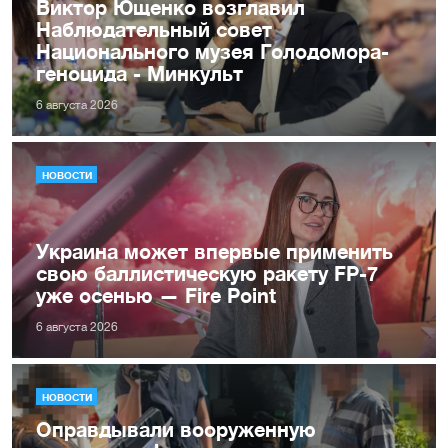
Виктор Ющенко возглавил
Наблюдательный совет
Национального музея Голодомора-
геноцида - Минкульт
6 августа 2026
НОВОСТИ
Украина может впервые применить
свою баллистическую ракету FP-7
уже осенью — Fire Point
6 августа 2026
НОВОСТИ
Оправдывали вооруженную