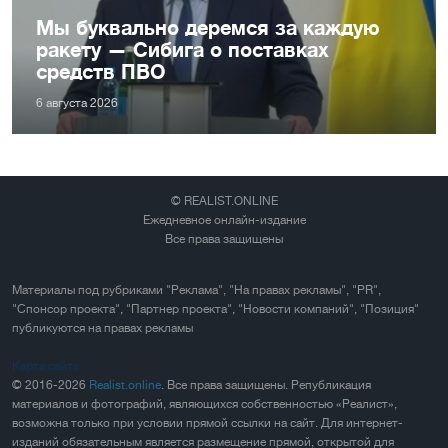
Мы буквально деремся за каждую
ракету — Сибига о поставках
средств ПВО
6 августа 2026
© REALIST.ONLINE
Ежедневное онлайн-издание
Все права защищены
Материалы под рубриками "Реклама", "На правах рекламы", "PR",
"Спонсор проекта", "Партнер проекта", "Новости компаний", "Позиция"
публикуются на правах рекламы
Карта сайта
© 2016-2026
Realist.online
. Все права защищены. Републикация
материалов и фотографий, являющихся собственностью «Реалист»,
возможна только при условии прямой ссылки на сайт. Для интернет-
изданий обязательным является размещение прямой, открытой для