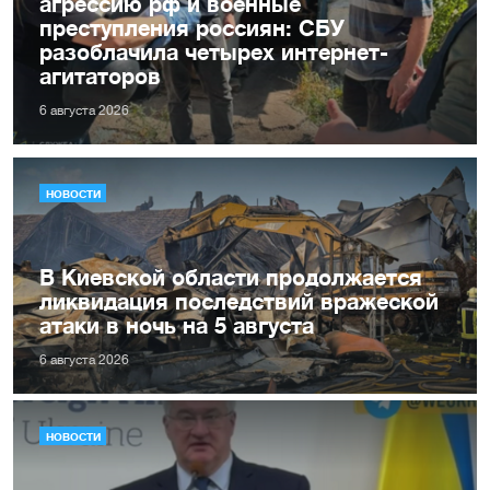
агрессию рф и военные
преступления россиян: СБУ
разоблачила четырех интернет-
агитаторов
6 августа 2026
НОВОСТИ
В Киевской области продолжается
ликвидация последствий вражеской
атаки в ночь на 5 августа
6 августа 2026
НОВОСТИ