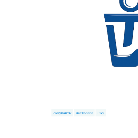
оккупанты
наемники
СБУ