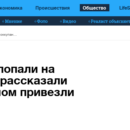
кономика
Происшествия
Общество
LifeS
Мнение
Фото
Видео
Реалист объясняе
Ехали на вахту, а попали на войну: оккупанты рассказали СБУ, что их обманом привезли в Украину (видео)
 попали на
 рассказали
ном привезли