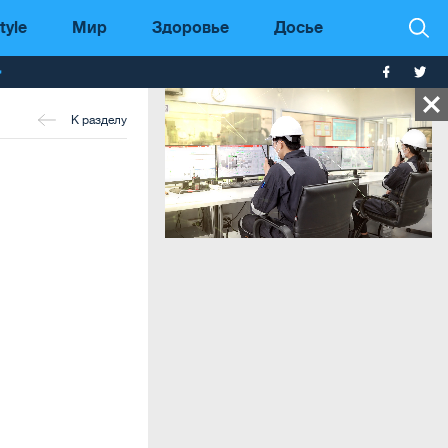
tyle
Мир
Здоровье
Досье
т
К разделу