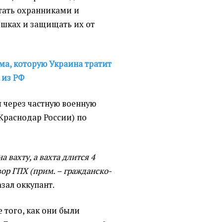
тать охранниками и
шках и защищать их от
ма, которую Украина тратит
 из РФ
 через частную военную
 Краснодар России) по
а вахту, а вахта длится 4
ор ГПХ (прим. – гражданско-
азал оккупант.
е того, как они были