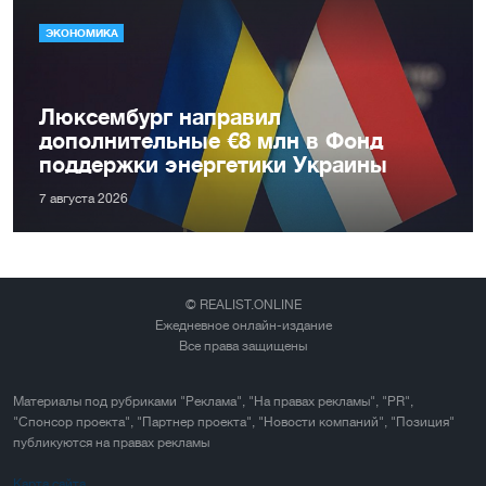
ЭКОНОМИКА
Люксембург направил
дополнительные €8 млн в Фонд
поддержки энергетики Украины
7 августа 2026
© REALIST.ONLINE
Ежедневное онлайн-издание
Все права защищены
Материалы под рубриками "Реклама", "На правах рекламы", "PR",
"Спонсор проекта", "Партнер проекта", "Новости компаний", "Позиция"
публикуются на правах рекламы
Карта сайта