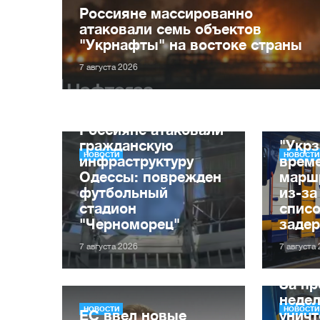
Россияне массированно
атаковали семь объектов
"Укрнафты" на востоке страны
7 августа 2026
Россияне атаковали
гражданскую
"Укрз
НОВОСТИ
НОВОСТИ
инфраструктуру
врем
Одессы: поврежден
марш
футбольный
из-за
стадион
списо
"Черноморец"
заде
7 августа 2026
7 августа
За п
неде
НОВОСТИ
НОВОСТИ
ЕС ввел новые
уничт