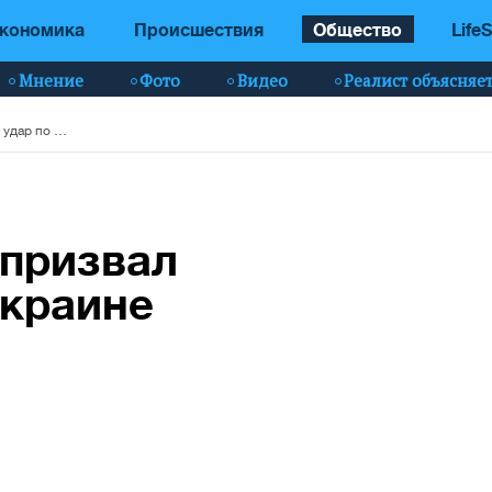
кономика
Происшествия
Общество
LifeS
Мнение
Фото
Видео
Реалист объясняе
Депутат Госдумы призвал нанести удар по Украине (видео)
 призвал
Украине