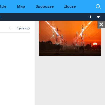
tyle
Мир
Здоровье
Досье
т
К разделу