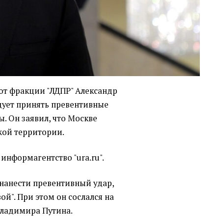
 от фракции "ЛДПР" Александр
едует принять превентивные
. Он заявил, что Москве
жой территории.
информагентство "ura.ru".
 нанести превентивный удар,
ой". При этом он сослался на
Владимира Путина.