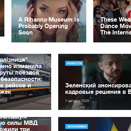
алізниця"
НОВОСТИ
енно изменила
руты поездов
 безопасности:
к рейсов и
Зеленский анонсиров
ржек
кадровые решения в 
 2026
7 августа 2026
рошедшую
лю силы МВД
ЭКОНОМИКА
ожили три