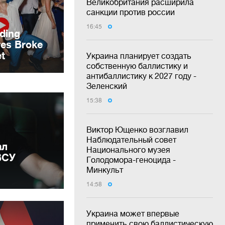
Великобритания расширила
санкции против россии
16:45
Украина планирует создать
собственную баллистику и
антибаллистику к 2027 году -
Зеленский
15:38
Виктор Ющенко возглавил
Наблюдательный совет
ал
Национального музея
ВСУ
Голодомора-геноцида -
Минкульт
14:58
Украина может впервые
применить свою баллистическую