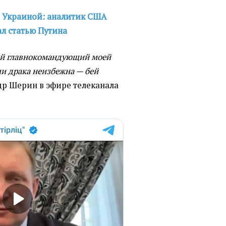
Украиной: аналитик США
л статью Путина
ый главнокомандующий моей
сли драка неизбежна — бей
ндр Шерин в эфире телеканала