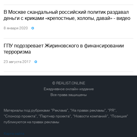
В Москве скандальный российский политик раздавал
деньги с криками «крепостные, холопы, давай» - видео
8 января 2020
ГПУ подозревает Жириновского в финансировании
терроризма
23 августа 2017
© REALIST.ONLINE
Ежедневное онлайн-издание
Все права защищены
Материалы под рубриками "Реклама", "На правах рекламы", "PR",
"Спонсор проекта", "Партнер проекта", "Новости компаний", "Позиция"
публикуются на правах рекламы
Карта сайта