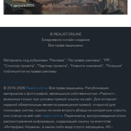
7 августа 2026
© REALIST.ONLINE
Ежедневное онлайн-издание
Все права защищены
Материалы под рубриками "Реклама", "На правах рекламы", "PR",
"Спонсор проекта", "Партнер проекта", "Новости компаний", "Позиция"
публикуются на правах рекламы
Карта сайта
© 2016-2026
Realist.online
. Все права защищены. Републикация
материалов и фотографий, являющихся собственностью «Реалист»,
возможна только при условии прямой ссылки на сайт. Для интернет-
изданий обязательным является размещение прямой, открытой для
поисковых систем, ссылки не ниже второго абзаца на конкретную новость
или статью на веб-сайт
realist.online
. Перепечатка, воспроизведение и/или
распространение информации, содержащей ссылку на агентства
«Интерфакс-Украина», в каком-либо виде строго запрещены. AD –