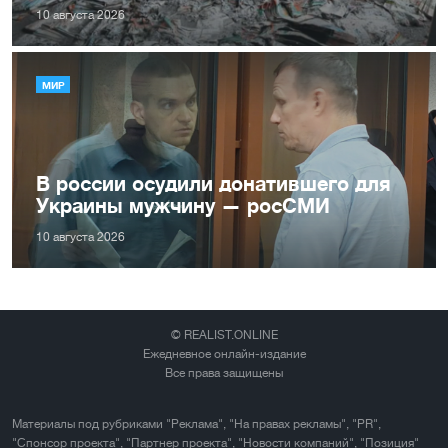
10 августа 2026
МИР
В россии осудили донатившего для
Украины мужчину — росСМИ
10 августа 2026
© REALIST.ONLINE
Ежедневное онлайн-издание
Все права защищены
Материалы под рубриками "Реклама", "На правах рекламы", "PR",
"Спонсор проекта", "Партнер проекта", "Новости компаний", "Позиция"