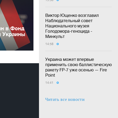
Виктор Ющенко возглавил
Наблюдательный совет
Национального музея
лн в Фонд
Голодомора-геноцида -
и Украины
Минкульт
14:58
Украина может впервые
применить свою баллистическую
ракету FP-7 уже осенью — Fire
Point
14:41
Читать все новости