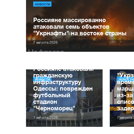
НОВОСТИ
Россияне массированно
атаковали семь объектов
"Укрнафты" на востоке страны
7 августа 2026
Россияне атаковали
гражданскую
"Укрз
НОВОСТИ
НОВОСТИ
инфраструктуру
врем
Одессы: поврежден
марш
футбольный
из-за
стадион
списо
"Черноморец"
заде
7 августа 2026
7 августа
За п