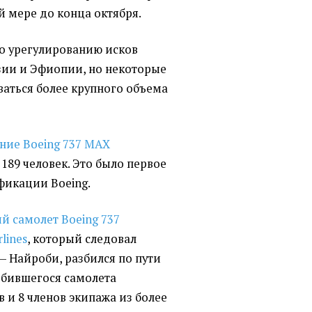
й мере до конца октября.
по урегулированию исков
зии и Эфиопии, но некоторые
аться более крупного объема
ние Boeing 737 MAX
189 человек. Это было первое
икации Boeing.
ий самолет
Boeing 737
lines
, который следовал
— Найроби,
разбился по пути
азбившегося самолета
 и 8 членов экипажа из более