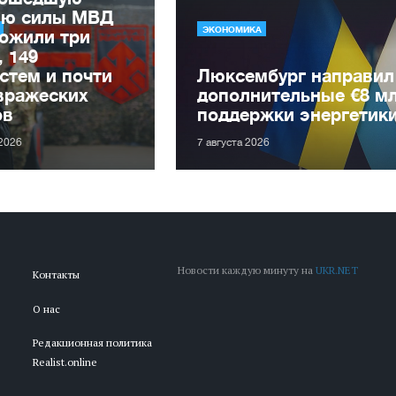
лю силы МВД
ЭКОНОМИКА
ожили три
, 149
стем и почти
Люксембург направил
вражеских
дополнительные €8 м
ов
поддержки энергетик
 2026
7 августа 2026
Новости каждую минуту на
UKR.NET
Контакты
О нас
Редакционная политика
Realist.online