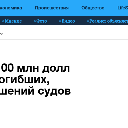
кономика
Происшествия
Общество
LifeS
Мнение
Фото
Видео
Реалист объясняе
Boeing выплатит 100 млн долл помощи семьям погибших, независимо от решений судов
100 млн долл
огибших,
ешений судов