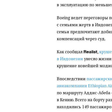
в эксплуатацию по меньше
Boeing ведет переговоры 
с семьями жертв в Индоне
семьи предпочитают добив
компенсаций через суд.
Как сообщал
,
круше
Realist
в Индонезии
унесло жизни 
крушение новейшей модиф
Впоследствии
пассажирск
авиакомпании Ethiopian Air
по маршруту Аддис-Абеба 
в Кению. Всего на борту р
находились 149 пассажиров