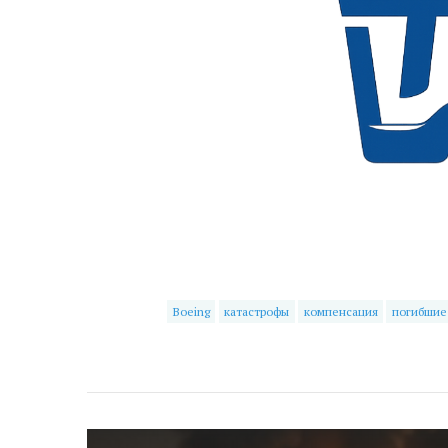
Boeing
катастрофы
компенсация
погибшие