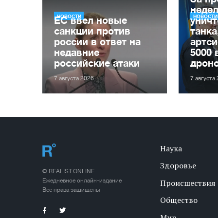
неде
НОВОСТИ
НОВОСТИ
ЕС ввел новые
уничт
санкции против
танка
россии в ответ на
артси
недавние
5000 
российские атаки
дрон
7 августа 2026
7 августа
Наука
Здоровье
© REALIST.ONLINE
Ежедневное онлайн-издание
Происшествия
Все права защищены
Общество
Мир