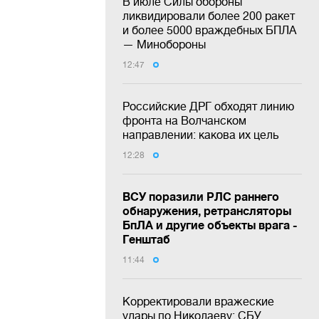
В июле Силы обороны
ликвидировали более 200 ракет
и более 5000 враждебных БПЛА
— Минобороны
12:47
Российские ДРГ обходят линию
фронта на Волчанском
направлении: какова их цель
12:28
ВСУ поразили РЛС раннего
обнаружения, ретрансляторы
БпЛА и другие объекты врага -
Генштаб
11:44
Корректировали вражеские
удары по Николаеву: СБУ