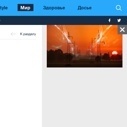
tyle
Мир
Здоровье
Досье
т
К разделу