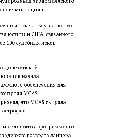
имулирования экономического
ушениями общинах.
вляется объектом уголовного
тва юстиции США, связанного
ее 100 судебных исков
 индонезийской
рпорация начала
раммного обеспечения для
контроля MCAS.
ризнал, что MCAS сыграла
тастрофах.
вый недостаток программного
к задержке возврата лайнера