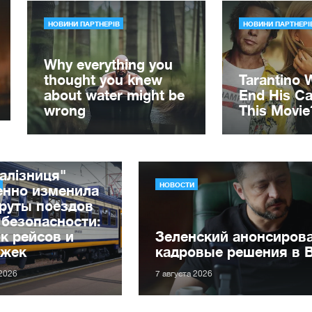
алізниця"
НОВОСТИ
енно изменила
руты поездов
 безопасности:
к рейсов и
Зеленский анонсиров
ржек
кадровые решения в 
 2026
7 августа 2026
рошедшую