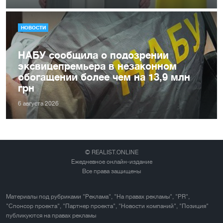
НОВОСТИ
НАБУ сообщила о подозрении
эксвицепремьера в незаконном
обогащении более чем на 13,9 млн
грн
6 августа 2026
© REALIST.ONLINE
Ежедневное онлайн-издание
Все права защищены
Материалы под рубриками "Реклама", "На правах рекламы", "PR",
"Спонсор проекта", "Партнер проекта", "Новости компаний", "Позиция"
публикуются на правах рекламы