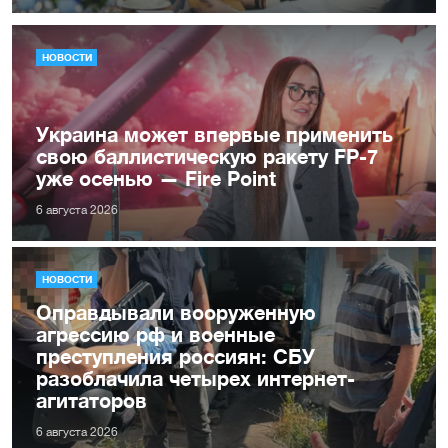
НОВОСТИ
Украина может впервые применить
свою баллистическую ракету FP-7
уже осенью — Fire Point
6 августа 2026
НОВОСТИ
Оправдывали вооруженную
агрессию рф и военные
преступления россиян: СБУ
разоблачила четырех интернет-
агитаторов
6 августа 2026